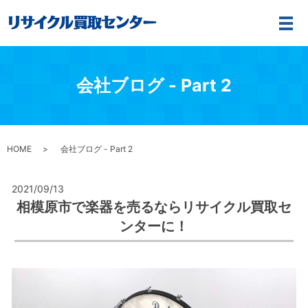
メ
会社ブログ - Part 2
HOME
会社ブログ - Part 2
2021/09/13
相模原市で楽器を売るならリサイクル買取セ
ンターに！