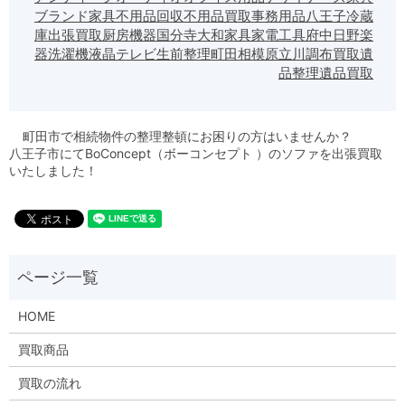
ブランド家具
不用品回収
不用品買取
事務用品
八王子
冷蔵
庫
出張買取
厨房機器
国分寺
大和
家具
家電
工具
府中
日野
楽
器
洗濯機
液晶テレビ
生前整理
町田
相模原
立川
調布
買取
遺
品整理
遺品買取
町田市で相続物件の整理整頓にお困りの方はいませんか？
八王子市にてBoConcept（ボーコンセプト ）のソファを出張買取
いたしました！
HOME
買取商品
買取の流れ