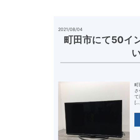
2021/08/04
町田市にて50イ
町
さ
て
[…