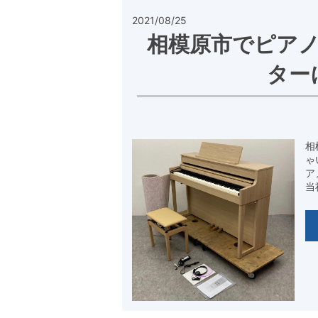
2021/08/25
相模原市でピア
ター
相
ゃ
ア
当