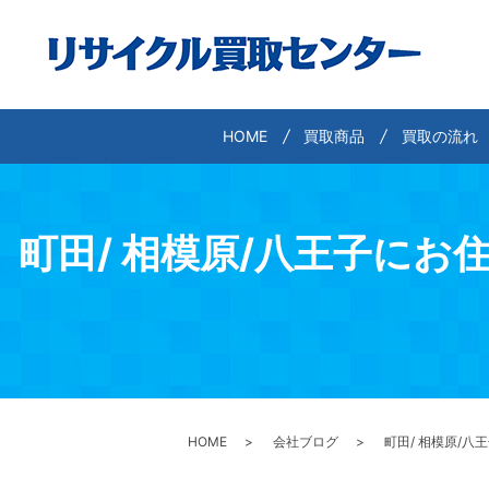
HOME
買取商品
買取の流れ
町田/ 相模原/八王子に
HOME
会社ブログ
町田/ 相模原/