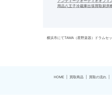
アンティーク
オーディオ
オフィ
用品
八王子
冷蔵庫
出張買取
厨房
横浜市にてTAMA（星野楽器）ドラムセ
HOME
買取商品
買取の流れ