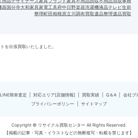
ス用品
デザイナーズ家具
ブランド家具
不用品回収
不用品買取
事務
機器
国分寺
大和
家具
家電
工具
府中
日野
楽器
洗濯機
液晶テレビ
生前
整理
町田
相模原
立川
調布
買取
遺品整理
遺品買取
ットを出張買取いたしました。
LINE簡単査定
対応エリア[店舗情報]
買取実績
Q＆A
会社ブ
プライバシーポリシー
サイトマップ
Copyright © リサイクル買取センター All Rights Reserved.
【掲載の記事・写真・イラストなどの無断複写・転載を禁じます】