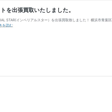
ットを出張買取いたしました。
PERIAL STAR(インペリアルスター）を出張買取致しました！ 横浜市
横
きを読む
浜
市
に
て
TAMA（星
野
楽
器）
ド
ラ
ム
セ
ッ
ト
を
出