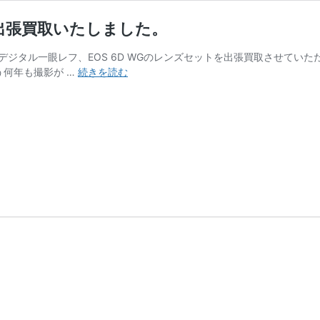
出張買取いたしました。
のデジタル一眼レフ、EOS 6D WGのレンズセットを出張買取させてい
八
う何年も撮影が …
続きを読む
王
子
市
に
て
デ
ジ
タ
ル
一
眼
レ
フ
カ
メ
ラ