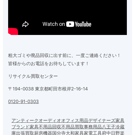
粗大ゴミや廃品回収に出す前に、一度ご連絡ください！
皆様からのお電話をお待ちしています！
リサイクル買取センター
〒194-0038 東京都町田市根岸2-16-14
0120-91-0303
アンティーク
オーディオ
オフィス用品
デザイナーズ家具
ブランド家具
不用品回収
不用品買取
事務用品
八王子
冷蔵
庫
出張買取
厨房機器
国分寺
大和
家具
家電
工具
府中
日野
楽