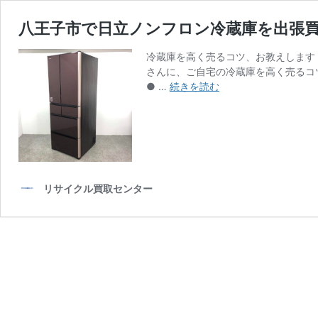
八王子市で日立ノンフロン冷蔵庫を出張
冷蔵庫を高く売るコツ、お教えします
さんに、ご自宅の冷蔵庫を高く売るコ
八
● …
続きを読む
王
子
市
で
日
立
リサイクル買取センター
ノ
ン
フ
ロ
ン
冷
蔵
庫
を