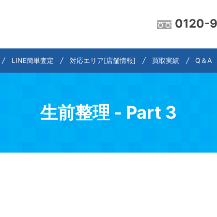
0120-
LINE簡単査定
対応エリア[店舗情報]
買取実績
Q＆A
生前整理 - Part 3