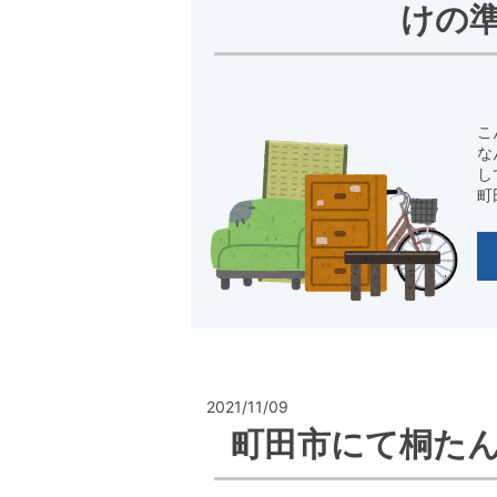
けの
こ
な
し
町
2021/11/09
町田市にて桐た