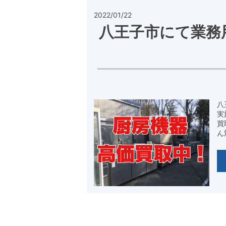
2022/01/22
八王子市にて業務
八
実
買
ん