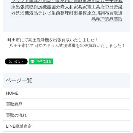
ブランド家具
不用品回収
不用品買取
事務用品
八王子
冷蔵
庫
出張買取
厨房機器
国分寺
大和
家具
家電
工具
府中
日野
楽
器
洗濯機
液晶テレビ
生前整理
町田
相模原
立川
調布
買取
遺
品整理
遺品買取
町田市にて高圧洗浄機を出張買取いたしました！
八王子市にて日立のドラム式洗濯機を出張買取いたしました！
HOME
買取商品
買取の流れ
LINE簡単査定