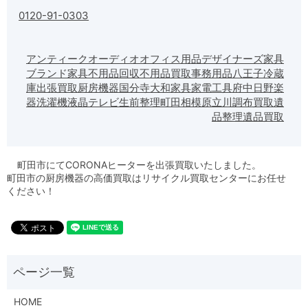
0120-91-0303
アンティーク
オーディオ
オフィス用品
デザイナーズ家具
ブランド家具
不用品回収
不用品買取
事務用品
八王子
冷蔵
庫
出張買取
厨房機器
国分寺
大和
家具
家電
工具
府中
日野
楽
器
洗濯機
液晶テレビ
生前整理
町田
相模原
立川
調布
買取
遺
品整理
遺品買取
町田市にてCORONAヒーターを出張買取いたしました。
町田市の厨房機器の高価買取はリサイクル買取センターにお任せ
ください！
HOME