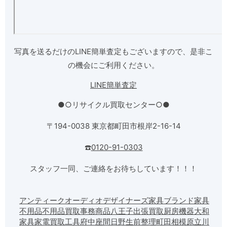
写真を送るだけのLINE簡単査定もございますので、是非こ
の機会にご利用ください。
LINE簡単査定
●○リサイクル買取センター○●
〒194-0038 東京都町田市根岸2-16-14
☎️
0120-91-0303
スタッフ一同、ご連絡をお待ちしています！！！
アンティーク
オーディオ
デザイナーズ家具
ブランド家具
不用品
不用品買取
事務商品
八王子
出張買取
厨房機器
大和
家具
家電買取
工具
府中
座間
日野
生前整理
町田
相模原
立川