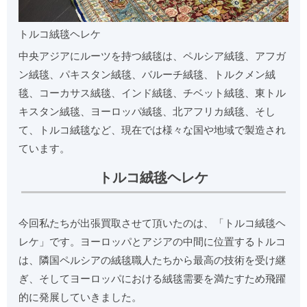
トルコ絨毯ヘレケ
中央アジアにルーツを持つ絨毯は、ペルシア絨毯、アフガ
ン絨毯、パキスタン絨毯、バルーチ絨毯、トルクメン絨
毯、コーカサス絨毯、インド絨毯、チベット絨毯、東トル
キスタン絨毯、ヨーロッパ絨毯、北アフリカ絨毯、そし
て、トルコ絨毯など、現在では様々な国や地域で製造され
ています。
トルコ絨毯ヘレケ
今回私たちが出張買取させて頂いたのは、「トルコ絨毯ヘ
レケ」です。ヨーロッパとアジアの中間に位置するトルコ
は、隣国ペルシアの絨毯職人たちから最高の技術を受け継
ぎ、そしてヨーロッパにおける絨毯需要を満たすため飛躍
的に発展していきました。