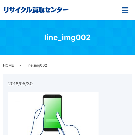
メ
line_img002
HOME
line_img002
2018/05/30