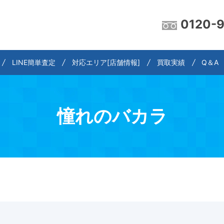
0120-
LINE簡単査定
対応エリア[店舗情報]
買取実績
Q＆A
憧れのバカラ