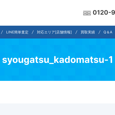
0120-
LINE簡単査定
対応エリア[店舗情報]
買取実績
Q＆A
syougatsu_kadomatsu-1