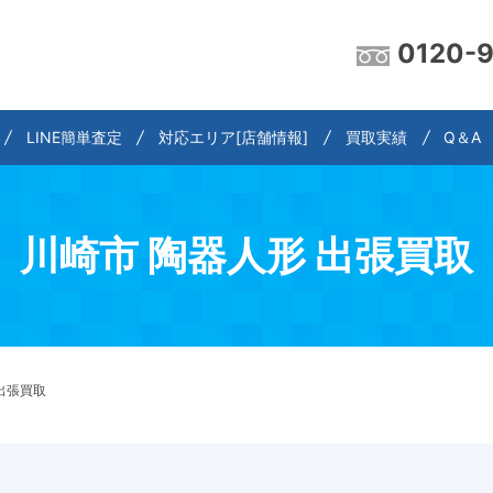
0120-
LINE簡単査定
対応エリア[店舗情報]
買取実績
Q＆A
川崎市 陶器人形 出張買取
出張買取