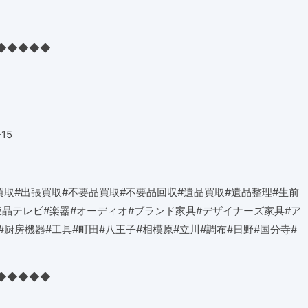
◆◆◆◆◆
-15
買取
#
出張買取
#
不要品買取
#
不要品回収
#
遺品買取
#
遺品整理
#
生前
液晶テレビ
#
楽器
#
オーディオ
#
ブランド家具
#
デザイナーズ家具
#
ア
#
厨房機器
#
工具
#
町田
#
八王子
#
相模原
#
立川
#
調布
#
日野
#
国分寺
#
◆◆◆◆◆