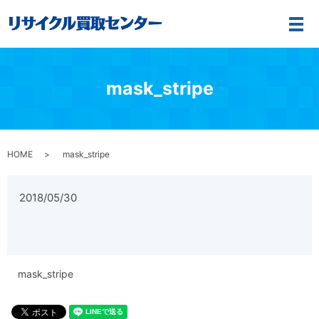
メ
mask_stripe
HOME
mask_stripe
2018/05/30
mask_stripe