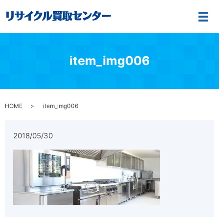
メ
item_img006
HOME
item_img006
2018/05/30