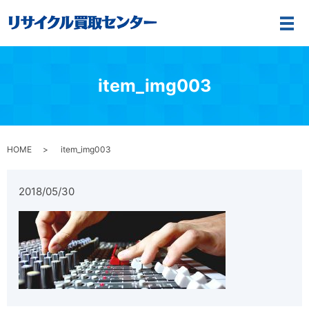
メ
item_img003
HOME
item_img003
2018/05/30