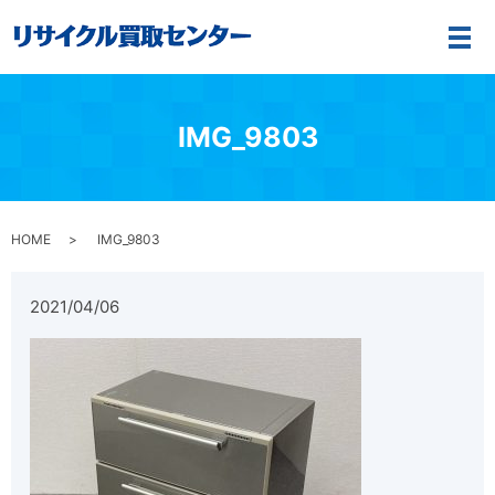
メ
IMG_9803
HOME
IMG_9803
2021/04/06