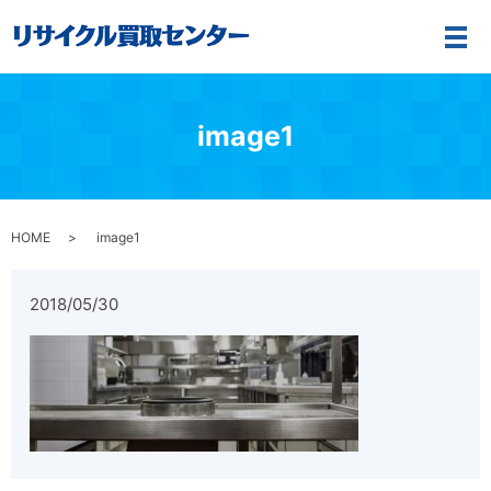
メ
image1
HOME
image1
2018/05/30