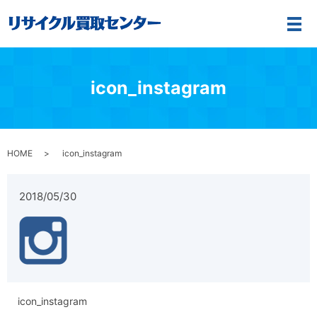
メ
icon_instagram
HOME
icon_instagram
2018/05/30
icon_instagram