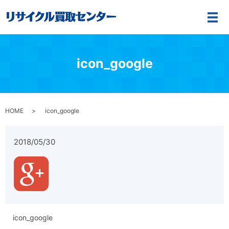
メ
icon_google
HOME
icon_google
2018/05/30
icon_google