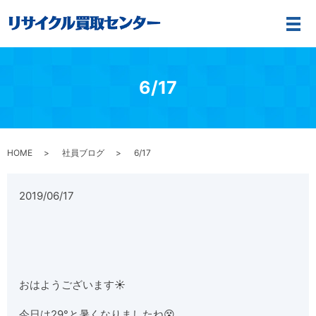
メ
6/17
HOME
社員ブログ
6/17
2019/06/17
おはようございます☀
今日は29°と暑くなりましたね😵