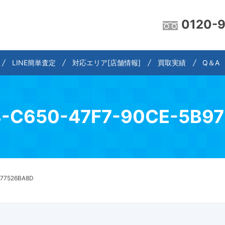
0120-
LINE簡単査定
対応エリア[店舗情報]
買取実績
Q＆A
-C650-47F7-90CE-5B9
977526BA8D