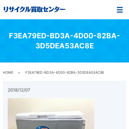
メ
F3EA79ED-BD3A-4D00-82BA-
3D5DEA53AC8E
HOME
F3EA79ED-BD3A-4D00-82BA-3D5DEA53AC8E
2018/12/07