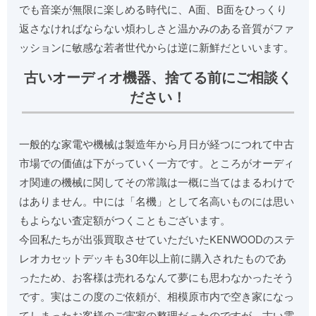
でも音楽が無限に楽しめる時代に、A面、B面をひっくり
返さなければならない煩わしさと温かみのある音質がファ
ッションに敏感な若者世代からは逆に新鮮だといいます。
古いオーディオ機器、捨てる前にご相談く
ださい！
一般的な家電や機械は製造年から月日が経つにつれて中古
市場での価値は下がっていく一方です。ところがオーディ
オ関連の機械に関してその常識は一概に当てはまるわけで
はありません。中には「名機」として名高いものには思い
もよらない査定額がつくこともございます。
今回私たちが出張買取させていただいたKENWOODのステ
レオカセットデッキも30年以上前に購入されたものであ
ったため、お客様は売れるなんて夢にも思わなかったそう
です。実はこの度のご依頼が、相模原市内で空き家になっ
てしまったお客様のご実家の整理だったのですが、古い電