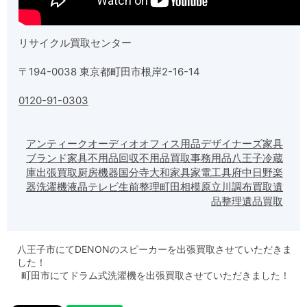
リサイクル買取センター
〒194-0038 東京都町田市根岸2-16-14
0120-91-0303
アンティーク
オーディオ
オフィス用品
デザイナーズ家具
ブランド家具
不用品回収
不用品買取
事務用品
八王子
冷蔵
庫
出張買取
厨房機器
国分寺
大和
家具
家電
工具
府中
日野
楽
器
洗濯機
液晶テレビ
生前整理
町田
相模原
立川
調布
買取
遺
品整理
遺品買取
八王子市にてDENONのスピーカーを出張買取させていただきま
した！
町田市にてドラム式洗濯機を出張買取させていただきました！