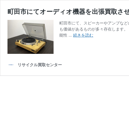
町田市にてオーディオ機器を出張買取さ
町田市にて、スピーカーやアンプなど
も価値があるものが多々存在します。
町
能性 …
続きを読む
田
市
に
て
リサイクル買取センター
オ
ー
デ
ィ
オ
機
器
を
出
張
買