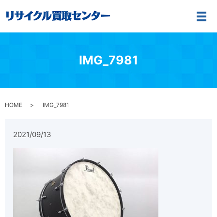
メ
IMG_7981
HOME
IMG_7981
2021/09/13