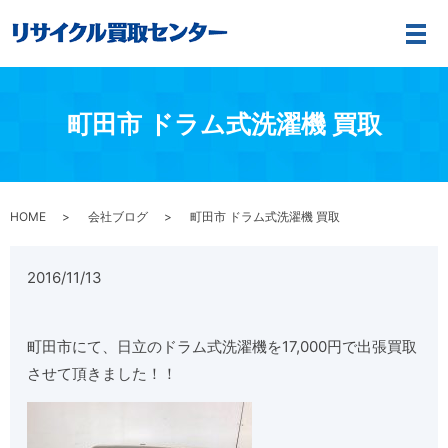
メ
町田市 ドラム式洗濯機 買取
HOME
会社ブログ
町田市 ドラム式洗濯機 買取
2016/11/13
町田市にて、日立のドラム式洗濯機を17,000円で出張買取
させて頂きました！！