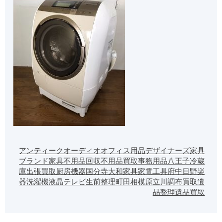
アンティーク
オーディオ
オフィス用品
デザイナーズ家具
ブランド家具
不用品回収
不用品買取
事務用品
八王子
冷蔵
庫
出張買取
厨房機器
国分寺
大和
家具
家電
工具
府中
日野
楽
器
洗濯機
液晶テレビ
生前整理
町田
相模原
立川
調布
買取
遺
品整理
遺品買取