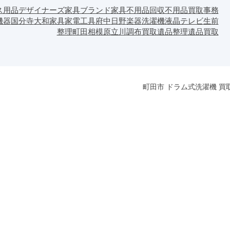
ス用品
デザイナーズ家具
ブランド家具
不用品回収
不用品買取
事務
機器
国分寺
大和
家具
家電
工具
府中
日野
楽器
洗濯機
液晶テレビ
生前
整理
町田
相模原
立川
調布
買取
遺品整理
遺品買取
町田市 ドラム式洗濯機 買