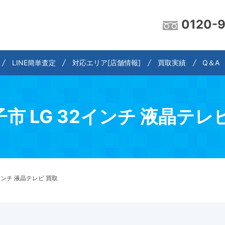
0120-
LINE簡単査定
対応エリア[店舗情報]
買取実績
Q＆A
市 LG 32インチ 液晶テレ
インチ 液晶テレビ 買取