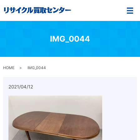
メ
IMG_0044
HOME
IMG_0044
2021/04/12