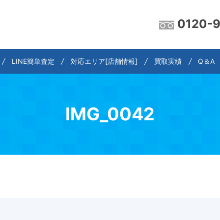
0120-
LINE簡単査定
対応エリア[店舗情報]
買取実績
Q＆A
IMG_0042