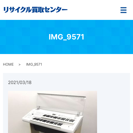
メ
IMG_9571
HOME
IMG_9571
2021/03/18