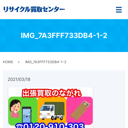
メ
IMG_7A3FFF733DB4-1-2
HOME
IMG_7A3FFF733DB4-1-2
2021/03/18