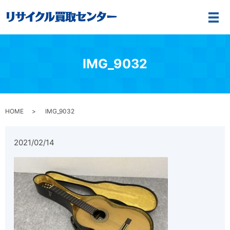
メ
IMG_9032
HOME
IMG_9032
2021/02/14