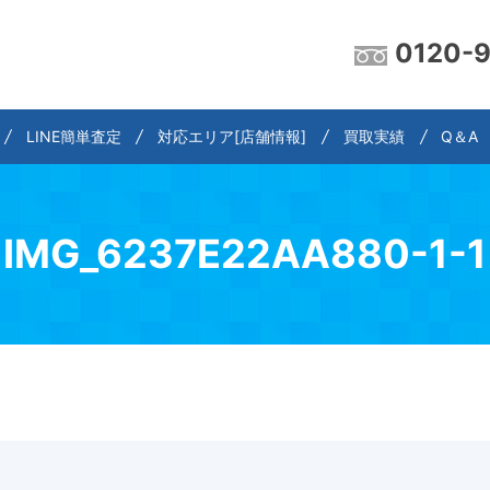
0120-
LINE簡単査定
対応エリア[店舗情報]
買取実績
Q＆A
IMG_6237E22AA880-1-1