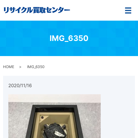
メ
IMG_6350
HOME
IMG_6350
2020/11/16