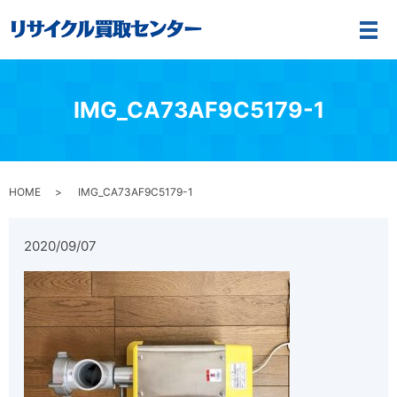
メ
IMG_CA73AF9C5179-1
HOME
IMG_CA73AF9C5179-1
2020/09/07