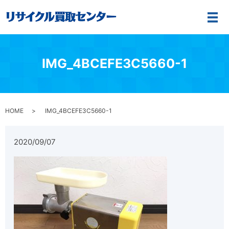
メ
IMG_4BCEFE3C5660-1
HOME
IMG_4BCEFE3C5660-1
2020/09/07