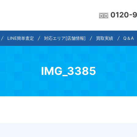
0120-
LINE簡単査定
対応エリア[店舗情報]
買取実績
Q＆A
IMG_3385