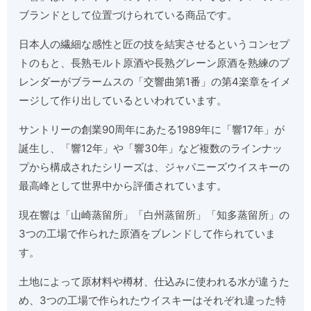
ブランドとして位置づけられている商品です。
日本人の繊細な感性と匠の技を結実させるというコンセプ
トのもと、長熟モルト原酒や長熟グレーン原酒を熟練のブ
レンダーがブラームスの「交響曲第1番」の第4楽章をイメ
ージして作り出しているといわれています。
サントリーの創業90周年にあたる1989年に「響17年」が
誕生し、「響12年」や「響30年」など複数のラインナッ
プから構成されたシリーズは、ジャパニーズウイスキーの
最高峰として世界中から評価されています。
現在響は「山崎蒸留所」「白州蒸留所」「知多蒸留所」の
3つの工場で作られた原酒をブレンドして作られていま
す。
土地によって原材料や樽材、仕込みに使われる水が違うた
め、3つの工場で作られたウイスキーはそれぞれ違った特