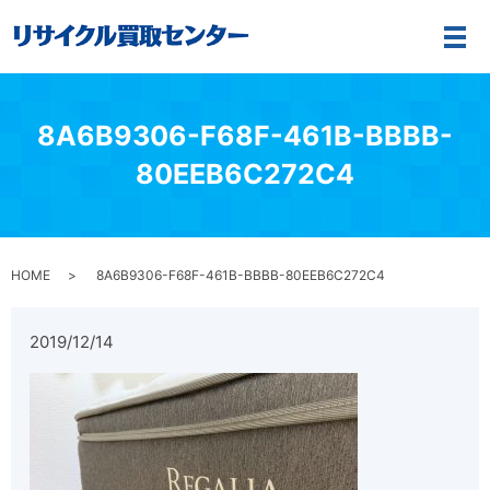
メ
8A6B9306-F68F-461B-BBBB-
80EEB6C272C4
HOME
8A6B9306-F68F-461B-BBBB-80EEB6C272C4
2019/12/14