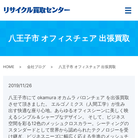
メ
八王子市 オフィスチェア 出張買取
HOME
会社ブログ
八王子市 オフィスチェア 出張買取
2019/11/26
八王子市にて
okamura
オカムラ
バロンチェア を出張買取
させて頂きました。
エルゴノミクス（人間工学）が生み
出す快適な座り心地。あらゆるオフィスシーンに美しく映
えるシンプル＆シャープなデザイン。
そして、ビジネス
空間を彩る12色のメッシュクロスカラー。シーティングの
スタンダードとして世界から認められたテクノロジーを受
け継ぎ、ビジネスニーズに幅広く応える先進のメッシュチ