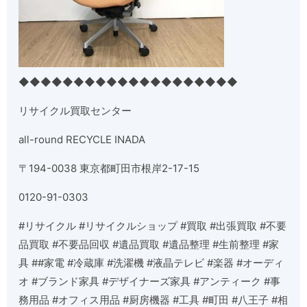
◆◆◆◆◆◆◆◆◆◆◆◆◆◆◆◆◆◆◆◆
リサイクル買取センター
all-round RECYCLE INADA
〒
194-0038
東京都町田市根岸
2-17-15
0120-91-0303
#
リサイクル
#
リサイクルショップ
#
買取
#
出張買取
#
不要
品買取
#
不要品回収
#
遺品買取
#
遺品整理
#
生前整理
#
家
具
##
家電
#
冷蔵庫
#
洗濯機
#
液晶テレビ
#
楽器
#
オーディ
オ
#
ブランド家具
#
デザイナーズ家具
#
アンティーク
#
事
務用品
#
オフィス用品
#
厨房機器
#
工具
#
町田
#
八王子
#
相