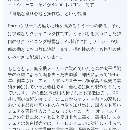
ェアシリーズ、それがBaron［バロン］です。
「自然な座り心地と操作感」という快適
Baronシリーズの座り心地を高めるもう一つの特長、それ
は快適なリクライニング性です。くるぶしを支点にした独
自のリクライニング機構は、PC操作に伴うワーカーの後
傾の動きにも自然に追随します。操作性の点でも格別の使
いやすさに配慮しています。
もともとは、航空機メーカーに勤めていたものの太平洋戦
争の終結によって職を失った吉原謙二郎氏によって1945
年に創業され、アメリカ軍へのスチール製家具の販売で業
績を伸ばしていった会社です。会社名は岡村製作所となっ
ています。 その後は事務用の椅子なども製造販売し、非
常に高い技術を持っていたことからオフィス向けの家具に
おいても品質の高いものを市場へ送り出し、国内でも高い
シェアを獲得するようになっていきました。 オフィスチ
ェアの分野においても知名度は非常に高く、高機能デスク
チェアの製造販売では、アーロンチェアに対抗して作られ
たコンテッサが世界中で非常に高い評価を得ているものと