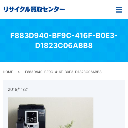
メ
F883D940-BF9C-416F-B0E3-
D1823C06ABB8
HOME
F883D940-BF9C-416F-B0E3-D1823C06ABB8
2019/11/21