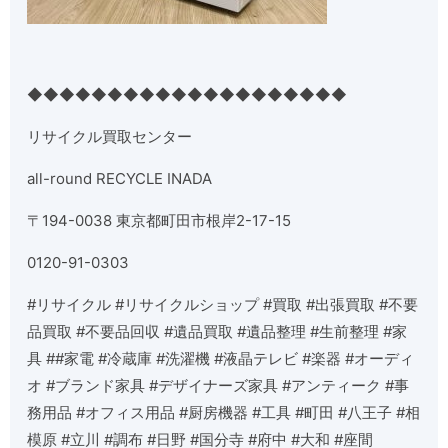
◆◆◆◆◆◆◆◆◆◆◆◆◆◆◆◆◆◆◆◆
リサイクル買取センター
all-round RECYCLE INADA
〒
194-0038
東京都町田市根岸
2-17-15
0120-91-0303
#
リサイクル
#
リサイクルショップ
#
買取
#
出張買取
#
不要
品買取
#
不要品回収
#
遺品買取
#
遺品整理
#
生前整理
#
家
具
##
家電
#
冷蔵庫
#
洗濯機
#
液晶テレビ
#
楽器
#
オーディ
オ
#
ブランド家具
#
デザイナーズ家具
#
アンティーク
#
事
務用品
#
オフィス用品
#
厨房機器
#
工具
#
町田
#
八王子
#
相
模原
#
立川
#
調布
#
日野
#
国分寺
#
府中
#
大和
#
座間