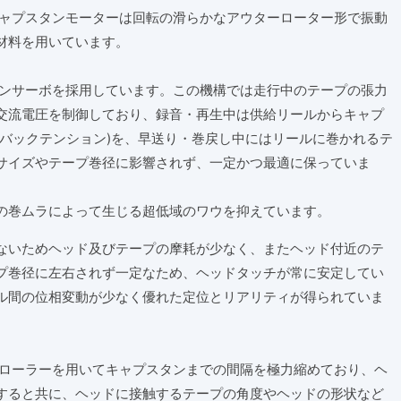
るキャプスタンモーターは回転の滑らかなアウターローター形で振動
材料を用いています。
ンションサーボを採用しています。この機構では走行中のテープの張力
交流電圧を制御しており、録音・再生中は供給リールからキャプ
(バックテンション)を、早送り・巻戻し中にはリールに巻かれるテ
サイズやテープ巻径に影響されず、一定かつ最適に保っていま
の巻ムラによって生じる超低域のワウを抑えています。
ないためヘッド及びテープの摩耗が少なく、またヘッド付近のテ
プ巻径に左右されず一定なため、ヘッドタッチが常に安定してい
ル間の位相変動が少なく優れた定位とリアリティが得られていま
ターローラーを用いてキャプスタンまでの間隔を極力縮めており、ヘ
すると共に、ヘッドに接触するテープの角度やヘッドの形状など