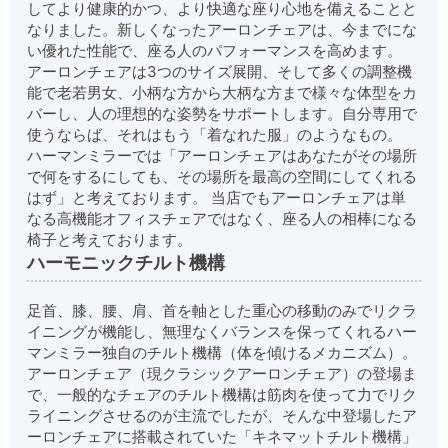
してより健康的かつ、より快適な座り心地を備えることと
なりました。新しくなったアーロンチェアは、今までにな
い優れた性能で、座る人のパフォーマンスを高めます。
アーロンチェアは3つのサイズ展開、そして多くの調整機
能で老若男女、小柄な方から大柄な方まで様々な体型をカ
バーし、人の理想的な姿勢をサポートします。自分専用で
使うならば、それはもう
「着なれた服」
のようなもの。
ハーマンミラーでは「アーロンチェアはあなたがその場所
で何をするにしても、その場所を最高の空間にしてくれる
はず」と考えております。 当店でもアーロンチェアは単
なる高機能オフィスチェアではなく、座る人の相棒になる
椅子と考えております。
ハーモニックチルト機構
足首、膝、腰、肩、首を軸とした重心の移動のみでリクラ
イニングが機能し、無理なくバランスを保ってくれるハー
マンミラー独自のチルト機構（体を傾けるメカニズム）。
アーロンチェア（現クラシックアーロンチェア）の登場ま
で、一般的なチェアのチルト機構は筋肉を使って力でリク
ライニングさせるのが主流でしたが、そんな中登場したア
ーロンチェアに搭載されていた
「キネマットチルト機構」