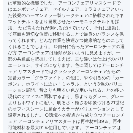
は革新的な機能でした。 アーロンチェアリマスタードで
は
エンボディチェア
、
セイルチェア
、
ミラ２チェア
といっ
た後発のハーマンミラー製ワークチェアに搭載されたキネ
マットチルトをより発展させたハーモニックチルトを採
用。 ただ背もたれが倒れるだけではなく、それに連動し
て座面も適切な位置に移動することで最良のバランスを保
ってくれます。どんな作業も快適かつ健康的なものにして
くれることでしょう。 ○自分に合ったアーロンチェアの選
び方 アーロンチェアは種類が多いように見えますが、一
部の共通点を把握してしまえば、主な違いは仕上げのバリ
エーション、サイズになります。色に関してはアーロンチ
ェア リマスタードではクラシックアーロンチェアからの
定番カラー
「グラファイト」
の他に、やや明るめの
「カー
ボン」
、ホワイトに近い
「ミネラル」
という3色のバリエ
ーション展開。昔よりも明るい色が用いられることの多い
現代のオフィスに調和するよう、黒よりもグレー、グレー
よりもホワイトに近い、明るさ・軽さを印象づける21世紀
のオフィスシーンに見合うカラーがバリエーションとして
設定されました。 ○環境への配慮から成り立つアーロンチ
ェア
アーロンチェアリマスタードは再生材料39％、再生
可能材料を最大91％使用しています。
アーロンチェアは