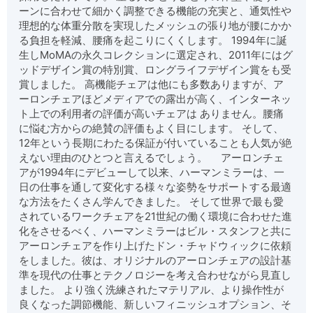
ーンに合わせて細かく調整できる機能の充実と、通気性や
理想的な体重分散を実現したメッシュの張り地が腰にかか
る負担を軽減、腰痛を起こりにくくします。
1994年に誕
生しMoMAの永久コレクションに選定され、2011年にはグ
ッドデザイン賞の特別賞、ロングライフデザイン賞をも受
賞しました。
高機能チェアは他にも多数ありますが、ア
ーロンチェアほどメディアでの露出が高く、インターネッ
ト上での利用者の評価が高いチェアは ありません。腰痛
に悩む方からの絶賛の評価もよく目にします。 そして、
12年という長期にわたる保証が付いていることも人気が絶
えない理由のひとつと言えるでしょう。
アーロンチェ
アが1994年にデビューして以来、ハーマンミラーは、一
日の仕事を通して変化する様々な姿勢をサポートする最適
な方法をたくさん学んできました。
そして世界で最も愛
されているワークチェアを21世紀の働く環境に合わせた進
化をさせるべく、ハーマンミラーは
ビル・スタンフ
と共に
アーロンチェアを作り上げた
ドン・チャドウィック
に依頼
をしました。彼は、オリジナルのアーロンチェアの設計基
準を現代の仕事とテクノロジーを考え合わせながら見直し
ました。
より強く洗練されたマテリアル、より操作性が
良くなった調節機能、新しいフィニッシュオプション、そ