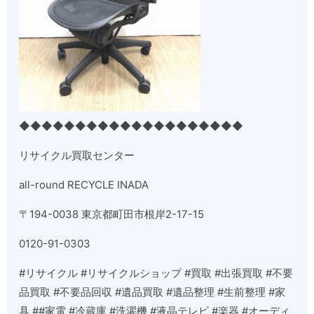
◆◆◆◆◆◆◆◆◆◆◆◆◆◆◆◆◆◆◆◆
リサイクル買取センター
all-round RECYCLE INADA
〒
194-0038
東京都町田市根岸
2-17-15
0120-91-0303
#
リサイクル
#
リサイクルショップ
#
買取
#
出張買取
#
不要
品買取
#
不要品回収
#
遺品買取
#
遺品整理
#
生前整理
#
家
具
##
家電
#
冷蔵庫
#
洗濯機
#
液晶テレビ
#
楽器
#
オーディ