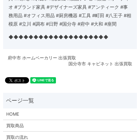
オ
#
ブランド家具
#
デザイナーズ家具
#
アンティーク
#
事
務用品
#
オフィス用品
#
厨房機器
#
工具
#
町田
#
八王子
#
相
模原
#
立川
#
調布
#
日野
#
国分寺
#
府中
#
大和
#
座間
◆◆◆◆◆◆◆◆◆◆◆◆◆◆◆◆◆◆◆◆
府中市 ホームベーカリー 出張買取
国分寺市 キャビネット 出張買取
HOME
買取商品
買取の流れ