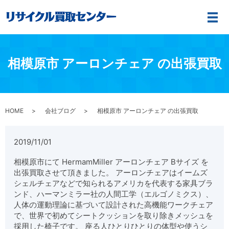
メ
相模原市 アーロンチェア の出張買取
HOME
会社ブログ
相模原市 アーロンチェア の出張買取
2019/11/01
相模原市にて
HermamMiller
アーロンチェア
B
サイズ を
出張買取させて頂きました。
アーロンチェアはイームズ
シェルチェアなどで知られるアメリカを代表する家具ブラ
ンド、
ハーマンミラー社
の人間工学（エルゴノミクス）、
人体の運動理論に基づいて設計された高機能ワークチェア
で、世界で初めてシートクッションを取り除きメッシュを
採用した椅子です。
座る人ひとりひとりの体型や使うシ