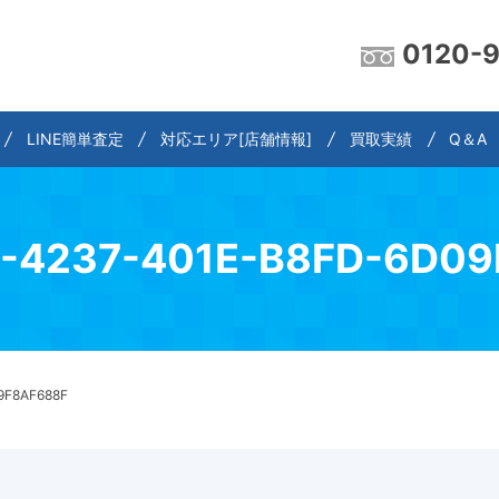
0120-
LINE簡単査定
対応エリア[店舗情報]
買取実績
Q＆A
-4237-401E-B8FD-6D0
9F8AF688F