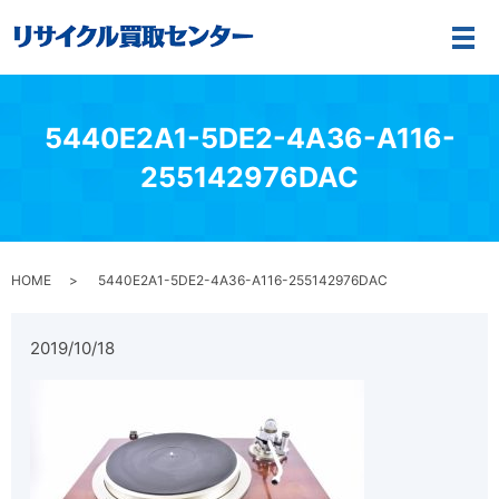
メ
5440E2A1-5DE2-4A36-A116-
255142976DAC
HOME
5440E2A1-5DE2-4A36-A116-255142976DAC
2019/10/18